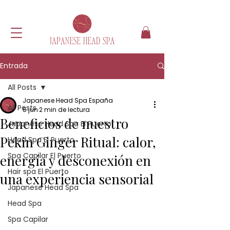
Entrada
All Posts
Japanese Head Spa España
All Posts
5 jun
2 min de lectura
Beneficios de nuestro
Japanese Head Spa El Puerto
Pekin Ginger Ritual: calor,
Head Spa El Puerto
Spa Capilar El Puerto
energía y desconexión en
Hair spa El Puerto
una experiencia sensorial
Japanese Head Spa
Head Spa
Spa Capilar