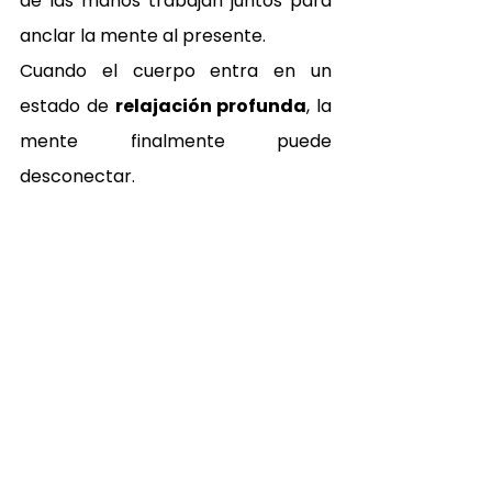
de las manos trabajan juntos para 
anclar la mente al presente.
Cuando el cuerpo entra en un 
estado de 
relajación profunda
, la 
mente finalmente puede 
desconectar.
Después del ritual
Cómo te vas a sentir al 
salir
Cuerpo 
Mente 
Calor 
liviano
despejad
interior
Sin la 
a
Que se 