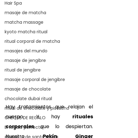
Hair Spa
masaje de matcha
matcha massage
kyoto matcha ritual
ritual corporal de matcha
masajes del mundo
masaje de jengibre
ritual de jengibre
masaje corporal de jengibre
masaje de chocolate
chocolate dubai ritual
Hay tratamientos que relajan el 
ritual de chocolate y pistacho
cuerpo. Y hay 
rituales 
CHEQUE DE REGALO
corporales
 que lo despiertan. 
El regalo perfecto
Nuestro 
Pekín Ginger 
el puerto de santa maria