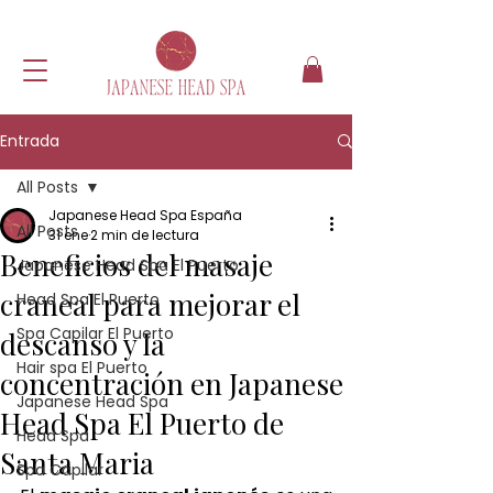
Entrada
All Posts
Japanese Head Spa España
All Posts
31 ene
2 min de lectura
Beneficios del masaje
Japanese Head Spa El Puerto
craneal para mejorar el
Head Spa El Puerto
Spa Capilar El Puerto
descanso y la
Hair spa El Puerto
concentración en Japanese
Japanese Head Spa
Head Spa El Puerto de
Head Spa
Santa Maria
Spa Capilar