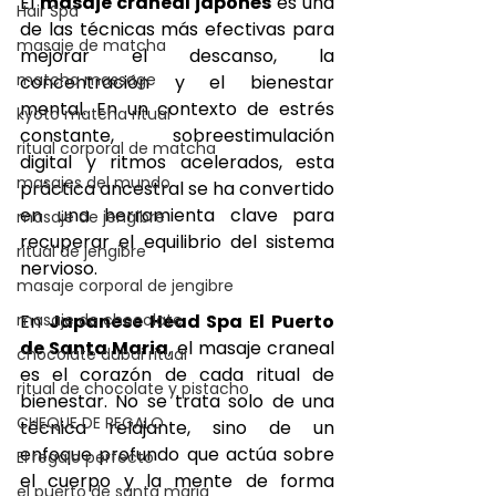
El 
masaje craneal japonés
 es una 
Hair Spa
de las técnicas más efectivas para 
masaje de matcha
mejorar el descanso, la 
matcha massage
concentración y el bienestar 
mental. En un contexto de estrés 
kyoto matcha ritual
constante, sobreestimulación 
ritual corporal de matcha
digital y ritmos acelerados, esta 
masajes del mundo
práctica ancestral se ha convertido 
en una herramienta clave para 
masaje de jengibre
recuperar el equilibrio del sistema 
ritual de jengibre
nervioso.
masaje corporal de jengibre
masaje de chocolate
En 
Japanese Head Spa El Puerto 
de Santa Maria
, el masaje craneal 
chocolate dubai ritual
es el corazón de cada ritual de 
ritual de chocolate y pistacho
bienestar. No se trata solo de una 
CHEQUE DE REGALO
técnica relajante, sino de un 
enfoque profundo que actúa sobre 
El regalo perfecto
el cuerpo y la mente de forma 
el puerto de santa maria