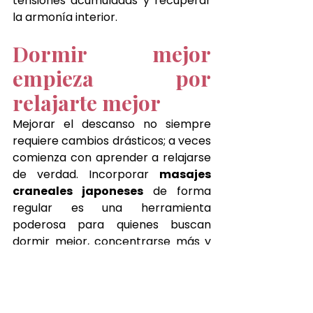
tensiones acumuladas y recuperar 
la armonía interior.
Dormir mejor 
empieza por 
relajarte mejor
Mejorar el descanso no siempre 
requiere cambios drásticos; a veces 
comienza con aprender a relajarse 
de verdad. Incorporar 
masajes 
craneales japoneses
 de forma 
regular es una herramienta 
poderosa para quienes buscan 
dormir mejor, concentrarse más y 
vivir con mayor equilibrio.
En 
Japanese Head Spa El Puerto 
de Santa Maria
, cada ritual es una 