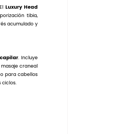
El 
Luxury Head 
ización tibia, 
rés acumulado y 
 capilar
. Incluye 
, masaje craneal 
o para cabellos 
ciclos.