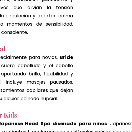
tivos que alivian la tensión 
a circulación y aportan calma 
ra momentos de sensibilidad, 
 consciente.
al
pecialmente para novias. 
Bride 
cuero cabelludo y el cabello 
portando brillo, flexibilidad y 
l. Incluye masajes pausados, 
tamientos capilares que dejan 
 cualquier peinado nupcial.
r Kids
Japanese Head Spa diseñado para niños
. Japanese 
, productos hipoalergénicos y estímulos sensoriales deli