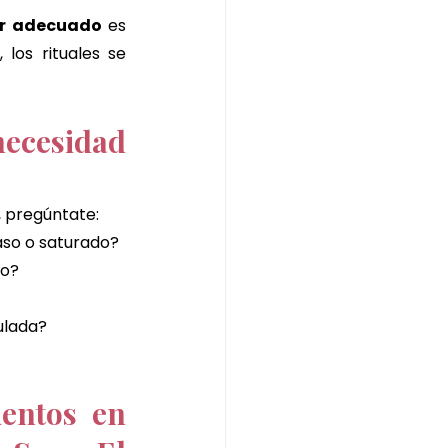
 santa maria
ar adecuado
 es 
o
, los rituales se 
ecesidad 
, pregúntate:
aso o saturado?
lo?
ulada?
entos en 