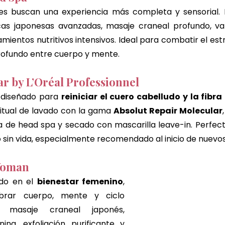
s buscan una experiencia más completa y sensorial. 
as japonesas avanzadas, masaje craneal profundo, vapor
mientos nutritivos intensivos. Ideal para combatir el est
 profundo entre cuerpo y mente.
ar by L’Oréal Professionnel
l diseñado para 
reiniciar el cuero cabelludo y la fibra
ritual de lavado con la gama 
Absolut Repair Molecular
 de head spa y secado con mascarilla leave-in. Perfect
 sin vida, especialmente recomendado al inicio de nuevos 
Woman
ado en el 
bienestar femenino
, 
brar cuerpo, mente y ciclo 
a masaje craneal japonés, 
na, exfoliación purificante y 