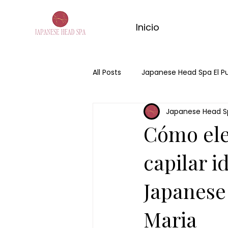
Inicio
All Posts
Japanese Head Spa El P
Japanese Head S
Japanese Head Spa
Head 
Cómo ele
kyoto matcha ritual
ritual
capilar i
Japanese
ritual de jengibre
masaje co
Maria