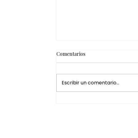
Comentarios
Escribir un comentario...
Cómo preparar tu cabello
para el verano en Japanese
Head Spa El Puerto de Santa
María