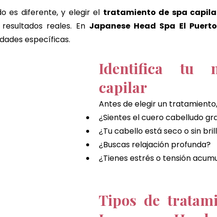
CHEQUE DE REGALO
El regalo perfecto
el puerto de
 es diferente, y elegir el 
tratamiento de spa capil
resultados reales. En 
Japanese Head Spa El Puert
dades específicas.
Identifica tu n
capilar
Antes de elegir un tratamiento
¿Sientes el cuero cabelludo gr
¿Tu cabello está seco o sin bril
¿Buscas relajación profunda?
¿Tienes estrés o tensión acum
Tipos de tratami