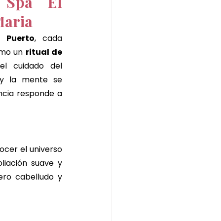
 Spa El 
Maria
 Puerto
, cada 
mo un 
ritual de 
el cuidado del 
 y la mente se 
ncia responde a 
cer el universo 
liación suave y 
ero cabelludo y 