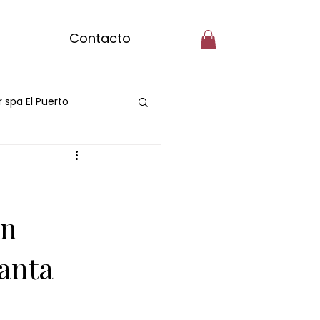
Contacto
r spa El Puerto
matcha massage
ngibre
en
anta
ai ritual