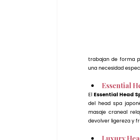
trabajan de forma p
una necesidad específ
Essential H
El 
Essential Head S
del head spa japoné
masaje craneal relaj
devolver ligereza y f
Luxury Hea