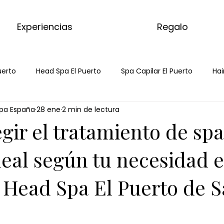
Experiencias
Regalo
uerto
Head Spa El Puerto
Spa Capilar El Puerto
Hai
pa España
28 ene
2 min de lectura
Spa
Spa Capilar
Hair Spa
masaje de matcha
gir el tratamiento de spa
 corporal de matcha
masajes del mundo
masaje de je
deal según tu necesidad 
 Head Spa El Puerto de S
rporal de jengibre
masaje de chocolate
chocolate dub