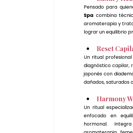
Pensado para quiene
Spa
 combina técnic
aromaterapia y trata
lograr un equilibrio
Reset Capil
Un ritual profesiona
diagnóstico capilar, 
japonés con diadema
dañados, saturados o
Harmony 
Un ritual especializ
enfocado en equili
hormonal. Integr
aromaterapia femeni