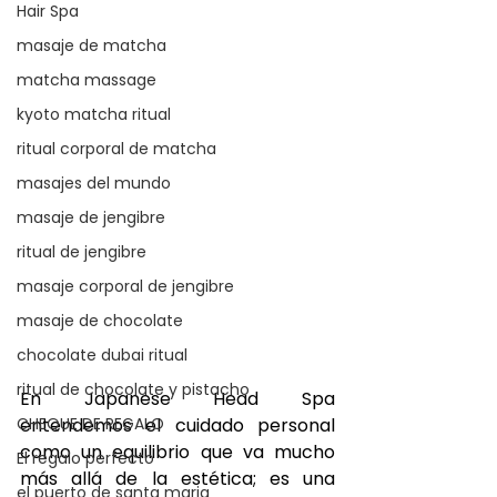
Hair Spa
masaje de matcha
matcha massage
kyoto matcha ritual
ritual corporal de matcha
masajes del mundo
masaje de jengibre
ritual de jengibre
masaje corporal de jengibre
masaje de chocolate
chocolate dubai ritual
ritual de chocolate y pistacho
En Japanese Head Spa 
entendemos el cuidado personal 
CHEQUE DE REGALO
como un equilibrio que va mucho 
El regalo perfecto
más allá de la estética; es una 
el puerto de santa maria