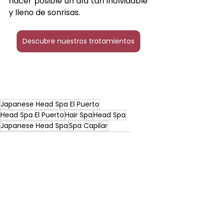
hacer posible un día tan inolvidable 
y lleno de sonrisas. 
Descubre nuestros tratamientos
Japanese Head Spa El Puerto
Head Spa El Puerto
Hair Spa
Head Spa
Japanese Head Spa
Spa Capilar
Spa Capilar El Puerto
Hair Spa El Puerto
Japanese Head Spa El Puerto
Head Spa El Puerto
Spa Capilar El Puerto