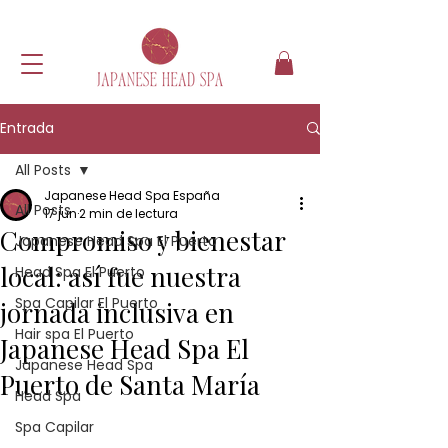
Entrada
All Posts
Japanese Head Spa España
All Posts
17 jun
2 min de lectura
Compromiso y bienestar
Japanese Head Spa El Puerto
local: así fue nuestra
Head Spa El Puerto
Spa Capilar El Puerto
jornada inclusiva en
Hair spa El Puerto
Japanese Head Spa El
Japanese Head Spa
Puerto de Santa María
Head Spa
Spa Capilar