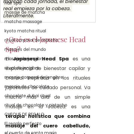
marcan cada jornada, el bienestar 
Hair Spa
real empieza por la cabeza. 
masaje de matcha
Literalmente.
matcha massage
kyoto matcha ritual
¿Qué es el Japanese Head 
ritual corporal de matcha
Spa?
masajes del mundo
El 
Japanese Head Spa
 es una 
masaje de jengibre
ritual de jengibre
experiencia de bienestar capilar y 
masaje corporal de jengibre
craneal inspirada en los rituales 
masaje de chocolate
japoneses de cuidado personal. Va 
chocolate dubai ritual
mucho más allá de un simple 
ritual de chocolate y pistacho
masaje en la cabeza: es una 
CHEQUE DE REGALO
terapia holística que combina 
El regalo perfecto
masaje del cuero cabelludo, 
el puerto de santa maria