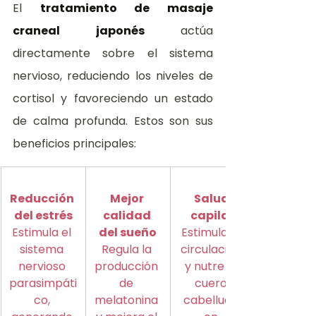
El 
tratamiento de masaje 
craneal japonés
 actúa 
directamente sobre el sistema 
nervioso, reduciendo los niveles de 
cortisol y favoreciendo un estado 
de calma profunda. Estos son sus 
beneficios principales:
Reducción 
Mejor 
Salud 
del estrés
calidad 
capilar
Estimula el 
del sueño
Estimula la 
sistema 
Regula la 
circulación 
nervioso 
producción 
y nutre el 
parasimpáti
de 
cuero 
co, 
melatonina 
cabelludo 