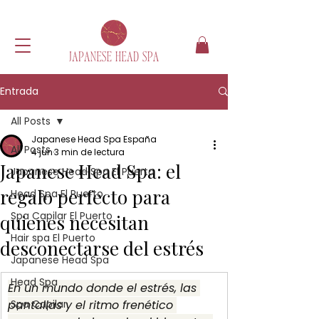
Entrada
All Posts
Japanese Head Spa España
All Posts
4 jun
3 min de lectura
Japanese Head Spa: el
Japanese Head Spa El Puerto
regalo perfecto para
Head Spa El Puerto
Spa Capilar El Puerto
quienes necesitan
Hair spa El Puerto
desconectarse del estrés
Japanese Head Spa
Head Spa
En un mundo donde el estrés, las 
pantallas y el ritmo frenético 
Spa Capilar