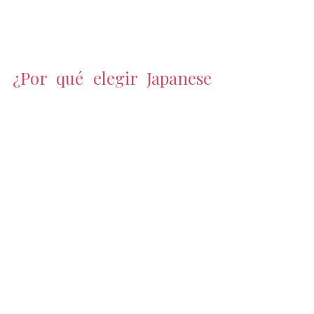
¿Por qué elegir Japanese 
Head Spa ?
Japanese Head Spa
 es la 
red de 
centros de spa capilar japonés 
líder 
, con presencia en las 
principales ciudades del país y una 
expansión internacional que ya 
incluye centros en Portugal, Italia, 
Francia y Ecuador. Su metodología 
combina las técnicas tradicionales 
japonesas con los estándares de 
calidad y protocolo más exigentes 
del sector.