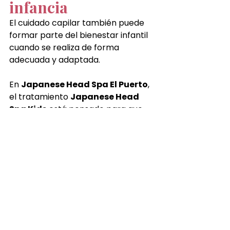
infancia
El cuidado capilar también puede 
formar parte del bienestar infantil 
cuando se realiza de forma 
adecuada y adaptada.
En 
Japanese Head Spa El Puerto
, 
el tratamiento 
Japanese Head 
Spa Kids
 está pensado para que 
los niños disfruten de una 
experiencia suave, segura y 
relajante.
Un pequeño ritual de bienestar 
donde el cuidado del cuero 
cabelludo, la relajación y la calma 
se unen para crear un momento 
único.