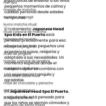
importancia de enseñar a los niños 
Hair Spa
pequeños momentos de calma y 
masaje de matcha
cuidado personal desde edades 
matcha massage
tempranas.
kyoto matcha ritual
El tratamiento 
Japanese Head 
ritual corporal de matcha
Spa Kids en El Puerto 
está 
masajes del mundo
pensado precisamente para eso: 
ofrecer a los más pequeños una 
masaje de jengibre
experiencia suave, relajante y 
ritual de jengibre
adaptada a sus necesidades. Un 
masaje corporal de jengibre
momento especial donde el 
masaje de chocolate
cuidado capilar se combina con 
una experiencia tranquila y 
chocolate dubai ritual
agradable.
ritual de chocolate y pistacho
CHEQUE DE REGALO
En 
Japanese Head Spa El Puerto
, 
cada detalle está pensado para 
El regalo perfecto
que los niños se sientan cómodos y 
el puerto de santa maria