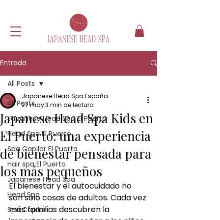
Entrada
All Posts
Japanese Head Spa España
All Posts
27 may
3 min de lectura
Japanese Head Spa Kids en
Japanese Head Spa El Puerto
El Puerto: una experiencia
Head Spa El Puerto
Spa Capilar El Puerto
de bienestar pensada para
Hair spa El Puerto
los más pequeños
Japanese Head Spa
El bienestar y el autocuidado no 
Head Spa
son solo cosas de adultos. Cada vez 
más familias descubren la 
Spa Capilar