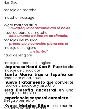
Hair Spa
masaje de matcha
matcha massage
kyoto matcha ritual
"En Japón, la ceremonia del té no es 
ritual corporal de matcha
solo un acto de beber: es silencio, 
masajes del mundo
presencia y conexión plena con el 
masaje de jengibre
instante."
ritual de jengibre
masaje corporal de jengibre
Japanese Head Spa El Puerto de 
masaje de chocolate
Santa María trae a España un 
chocolate dubai ritual
nuevo tratamiento
 que convierte 
ritual de chocolate y pistacho
esta 
filosofía ancestral
 en una 
CHEQUE DE REGALO
experiencia corporal completa
. El 
El regalo perfecto
Kyoto Matcha Ritual
 es mucho 
el puerto de santa maria