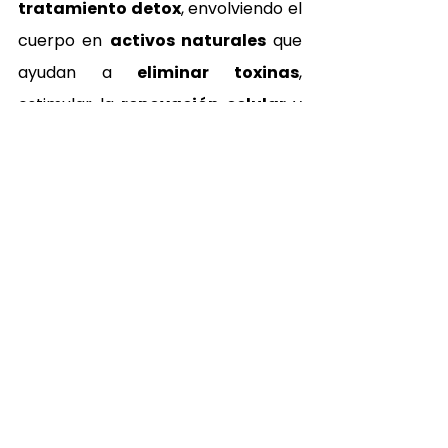
tratamiento detox
, envolviendo el 
cuerpo en 
activos naturales
 que 
ayudan a 
eliminar toxinas
, 
estimular la 
renovación celular
 y 
mejorar la 
salud de la piel
. Un 
momento de pausa que profundiza 
la 
relajación mental
.
04 · Sellado e hidratación 
profunda
El cierre del 
ritual corporal
 incluye 
una 
hidratación profunda
 que 
sella todos los beneficios del 
tratamiento. La piel queda 
suave
, 