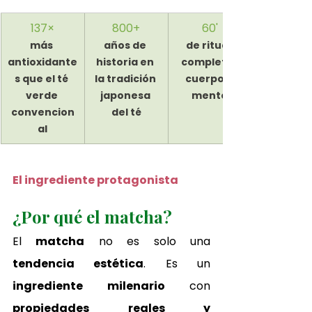
137×
800+
60'
más 
años de 
de ritual 
antioxidante
historia en 
completo, 
s que el té 
la tradición 
cuerpo y 
verde 
japonesa 
mente
convencion
del té
al
El ingrediente protagonista
¿Por qué el matcha?
El 
matcha
 no es solo una 
tendencia estética
. Es un 
ingrediente milenario
 con 
propiedades reales y 