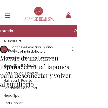
Entrada
All Posts
Japanese Head Spa España
All Posts
14 may
3 min de lectura
Masaje de matcha en
Japanese Head Spa El Puerto
España: el ritual japonés
Head Spa El Puerto
Spa Capilar El Puerto
para desconectar y volver
Hair spa El Puerto
al equilibrio
Japanese Head Spa
Head Spa
Spa Capilar