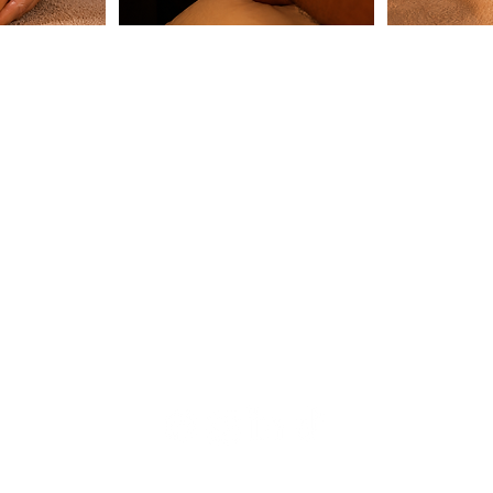
CONTACTO
WhatsApp: +34 611 98 37 16
puertosantamaria@japaneseheadspa.es
Av. de la Bajamar, 18 (11500) El Puerto
de Sta María, Cádiz