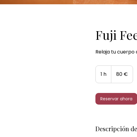
Fuji Fe
Relaja tu cuerpo 
80
euros
1 h
1
80 €
Reservar ahora
Descripción de