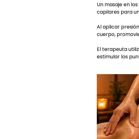
Un masaje en los
capilares para u
Al aplicar presió
cuerpo, promovien
El terapeuta util
estimular los punt