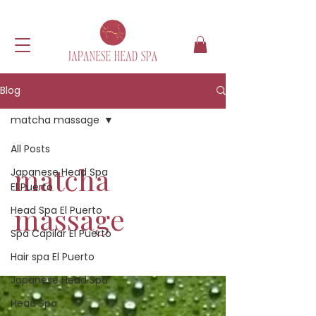
Blog
matcha massage
All Posts
matcha
Japanese Head Spa
El Puerto
massage
Head Spa El Puerto
Spa Capilar El Puerto
Hair spa El Puerto
Japanese Head Spa
Head Spa