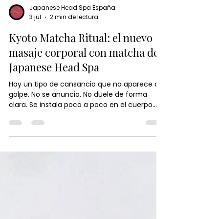
Japanese Head Spa España
3 jul
2 min de lectura
Kyoto Matcha Ritual: el nuevo
masaje corporal con matcha de
Japanese Head Spa
Hay un tipo de cansancio que no aparece de
golpe. No se anuncia. No duele de forma
clara. Se instala poco a poco en el cuerpo
como una segunda piel: en los hombros que
pesan más de lo normal, en la respira ción
que se vuelve corta, en la mente que nunca
termina de “apagarse”. Kyoto Matcha Ritual,
nuestro nuevo masaje corporal de Japanese
Head Spa, nace precisamente para trabajar
ese lugar invisible donde el estrés no es solo