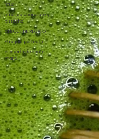
ritual
ritual de chocolate y
pistacho
CHEQUE DE REGALO
El regalo perfecto
el puerto de santa
maria