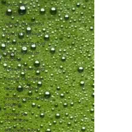
Spa Capilar
Hair Spa
masaje de matcha
matcha massage
kyoto matcha ritual
ritual corporal de
matcha
masajes del mundo
masaje de jengibre
ritual de jengibre
masaje corporal de
jengibre
masaje de
chocolate
chocolate dubai