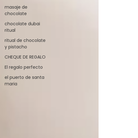
masaje de
chocolate
chocolate dubai
ritual
ritual de chocolate
y pistacho
CHEQUE DE REGALO
El regalo perfecto
el puerto de santa
maria