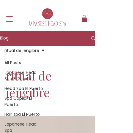
Blog
ritual de jengibre
All Posts
ritual de
Japanese Head
Spa El Puerto
jengibre
Head Spa El Puerto
Spa Capilar El
Puerto
Hair spa El Puerto
Japanese Head
Spa