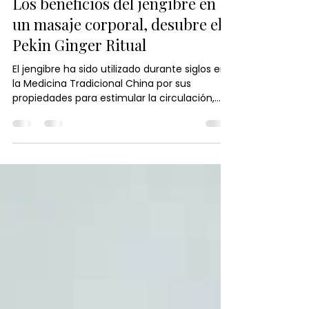
Japanese Head Spa España
26 jun
2 min de lectura
Los beneficios del jengibre en
un masaje corporal, desubre el
Pekin Ginger Ritual
El jengibre ha sido utilizado durante siglos en
la Medicina Tradicional China por sus
propiedades para estimular la circulación,
aliviar la tensión y promover el equilibrio del
cuerpo. En el Pekín Ginger Ritual, su poder se
combina con técnicas de masaje y calor
terapéutico para relajar la musculatura,
activar la energía vital y proporcionar una
profunda sensación de bienestar. Descubre
cómo este ingrediente ancestral puede
ayudarte a renovar cuerpo y mente de
forma natural.