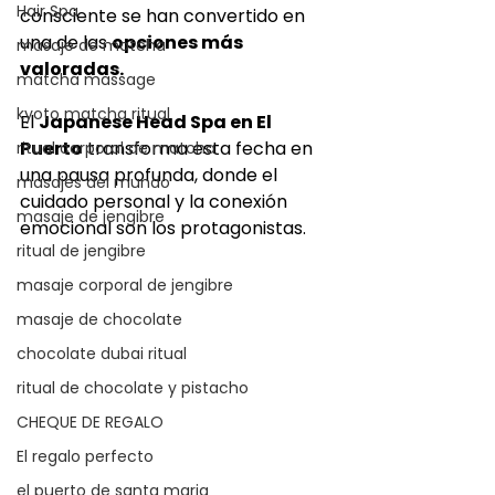
Hair Spa
consciente se han convertido en 
una de las 
opciones más 
masaje de matcha
valoradas.
matcha massage
kyoto matcha ritual
El 
Japanese Head Spa en El 
Puerto
 transforma esta fecha en 
ritual corporal de matcha
una pausa profunda, donde el 
masajes del mundo
cuidado personal y la conexión 
masaje de jengibre
emocional son los protagonistas.
ritual de jengibre
masaje corporal de jengibre
masaje de chocolate
chocolate dubai ritual
ritual de chocolate y pistacho
CHEQUE DE REGALO
El regalo perfecto
el puerto de santa maria