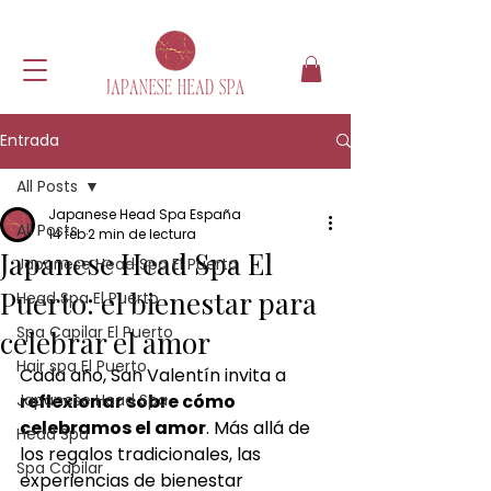
Entrada
All Posts
Japanese Head Spa España
All Posts
14 feb
2 min de lectura
Japanese Head Spa El
Japanese Head Spa El Puerto
Puerto: el bienestar para
Head Spa El Puerto
Spa Capilar El Puerto
celebrar el amor
Hair spa El Puerto
Cada año, San Valentín invita a 
Japanese Head Spa
reflexionar sobre cómo 
celebramos el amor
. Más allá de 
Head Spa
los regalos tradicionales, las 
Spa Capilar
experiencias de bienestar 